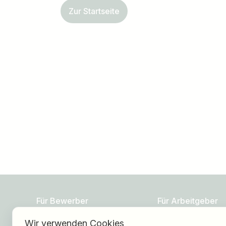
Zur Startseite
Jobtitel
Ich suche nach …
Für Bewerber
Für Arbeitgeber
Wir verwenden Cookies
Jobs finden
Über HOGAST Job