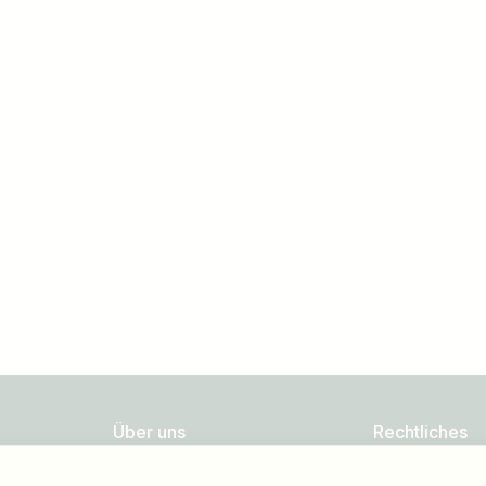
Land / Bundesland
z.B. Österreich
Über uns
Rechtliches
FAQ
Datenschutz