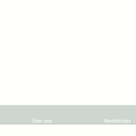
Land / Bundesland
z.B. Österreich
Über uns
Rechtliches
FAQ
Datenschutz