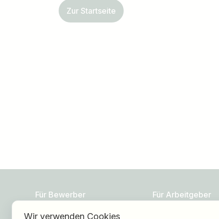
Zur Startseite
Jobtitel
Ich suche nach …
Für Bewerber
Für Arbeitgeber
Wir verwenden Cookies
Jobs finden
Über HOGAST Job