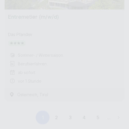
Entremetier (m/w/d)
Das Pfandler
Sommer- / Wintersaison
Berufserfahren
ab sofort
vor 1 Stunde
,
Österreich
Tirol
1
2
3
4
5
...