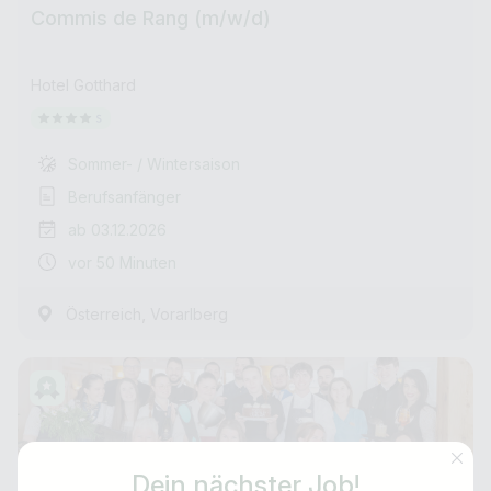
Commis de Rang (m/w/d)
Hotel Gotthard
Sommer- / Wintersaison
Berufsanfänger
ab 03.12.2026
vor 50 Minuten
,
Österreich
Vorarlberg
Dein nächster Job!