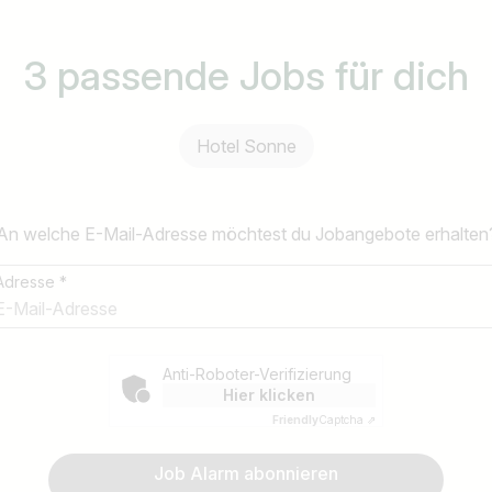
3 passende Jobs für dich
henchef (m/w/d)
Restaurantfachman
(m/w/d)
Hotel Sonne
Hotel Sonne
l Sonne
Hotel Sonne
E-Mail-Adresse *
An welche E-Mail-Adresse möchtest du Jobangebote erhalten
Sommer- / Wintersaison
Ganzjährig
Adresse *
Land / Bundesland
leitende Position
Lehre / Ausbildung
Anti-Roboter-Verifizierung
z.B. Österreich
ab 14.12.2026
ab sofort
Hier klicken
vor 1 Tag
vor 3 Jahren
Friendly
Captcha ⇗
Anti-Roboter-Verifizierung
Hier klicken
,
,
Österreich
Salzburg
Österreich
Salzburg
Job Alarm abonnieren
Friendly
Captcha ⇗
Job Alarm abonnieren