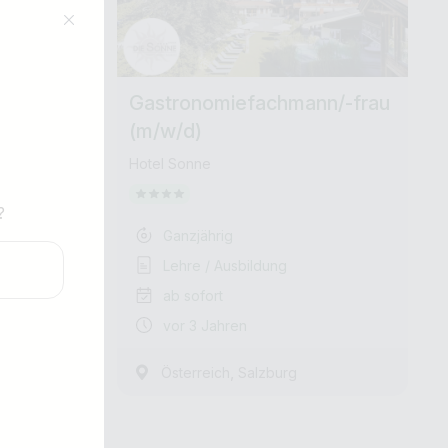
n/-frau
Gastronomiefachmann/-frau
(m/w/d)
Hotel Sonne
?
Ganzjährig
Lehre / Ausbildung
Jobs finden
ab sofort
vor 3 Jahren
,
Österreich
Salzburg