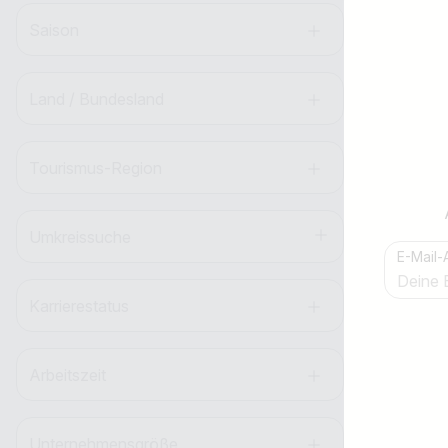
Saison
Land / Bundesland
Küc
Hote
Tourismus-Region
Umkreissuche
E-Mail-
Jobtitel
Ich suche nach …
Karrierestatus
Arbeitszeit
Unternehmensgröße