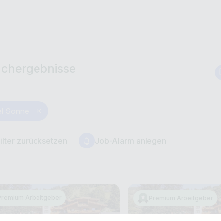
uchergebnisse
el Sonne
ilter zurücksetzen
Job-Alarm anlegen
Premium Arbeitgeber
Premium Arbeitgeber