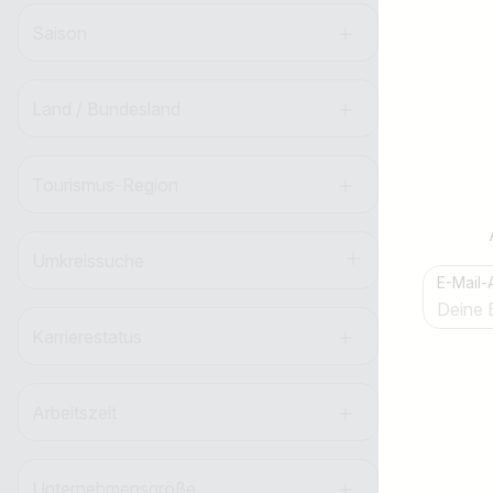
Saison
Land / Bundesland
Tourismus-Region
Umkreissuche
E-Mail-
Jobtitel
Ich suche nach …
Karrierestatus
Arbeitszeit
Unternehmensgröße