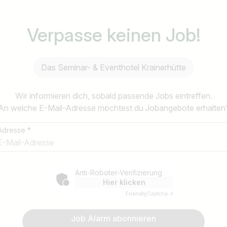
Verpasse keinen Job!
Das Seminar- & Eventhotel Krainerhütte
Das Seminar- & Eventhotel Krainerhütte
Wir informieren dich, sobald passende Jobs eintreffen.
E-Mail-Adresse *
An welche E-Mail-Adresse möchtest du Jobangebote erhalten
Adresse *
Land / Bundesland
Anti-Roboter-Verifizierung
z.B. Österreich
Hier klicken
Friendly
Captcha ⇗
Anti-Roboter-Verifizierung
Hier klicken
Job Alarm abonnieren
Friendly
Captcha ⇗
Job Alarm abonnieren