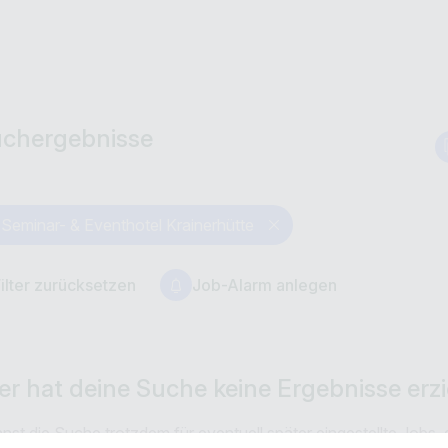
uchergebnisse
Seminar- & Eventhotel Krainerhütte
ilter zurücksetzen
Job-Alarm anlegen
er hat deine Suche
keine
Ergebnisse erzie
nst die Suche trotzdem für eventuell später eingestellte Jobs,