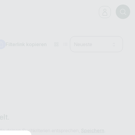
Filterlink kopieren
Neueste
lt.
 die deinen Suchkriterien entsprechen,
Speichern
.