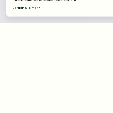
Lernen Sie mehr
Für Bewerber
Für Arbeitgeber
Jobs finden
Über HOGAST Job
Arbeitgeber finden
Registrierung
Registrierung