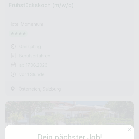
Frühstückskoch (m/w/d)
Hotel Momentum
Ganzjährig
Berufserfahren
ab 17.08.2026
vor 1 Stunde
,
Österreich
Salzburg
Dein nächster Job!