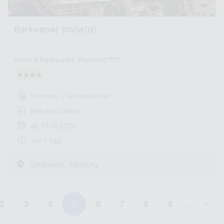
Barkeeper (m/w/d)
Hotel & Restaurant Wastlwirt****
Sommer- / Wintersaison
Berufserfahren
ab 17.08.2026
vor 1 Tag
,
Österreich
Salzburg
2
3
4
5
6
7
8
9
...