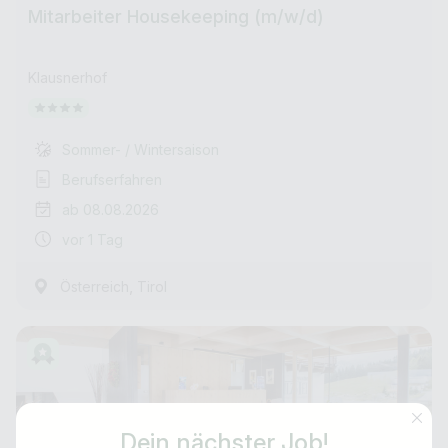
Mitarbeiter Housekeeping (m/w/d)
Klausnerhof
Sommer- / Wintersaison
Berufserfahren
ab 08.08.2026
vor 1 Tag
,
Österreich
Tirol
Dein nächster Job!