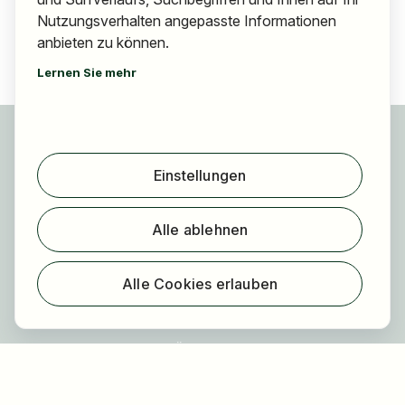
Nutzungsverhalten angepasste Informationen
anbieten zu können.
Lernen Sie mehr
Für Bewerber
Jobs finden
Einstellungen
Arbeitgeber finden
Registrierung
Alle ablehnen
Für Arbeitgeber
Über HOGAST Job
Alle Cookies erlauben
Registrierung
Über uns
FAQ
Blog