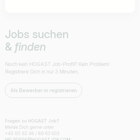
Jobtitel
Jobs suchen
Ich suche nach …
&
finden
Land / Bundesland
z.B. Österreich
Noch kein HOGAST Job-Profil? Kein Problem!
Registriere Dich in nur 3 Minuten.
Als Bewerber:in registrieren
Jobs finden
Fragen zu HOGAST Job?
Melde Dich gerne unter
+43 (0) 62 46 / 89 63 503
HELPDESK@HOGASTJOB.COM