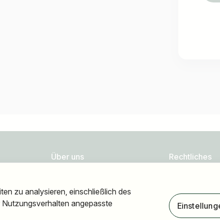
Über uns
Rechtliches
FAQ
Datenschutz
en zu analysieren, einschließlich des
Blog
Impressum
hr Nutzungsverhalten angepasste
Einstellung
Newsletter
Barrierefreiheit