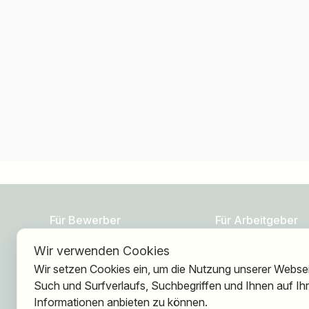
Für Bewerber
Für Arbeitgeber
Wir verwenden Cookies
Jobs finden
Über HOGAST Job
Wir setzen Cookies ein, um die Nutzung unserer Webseit
Arbeitgeber finden
Registrierung
Such und Surfverlaufs, Suchbegriffen und Ihnen auf I
Registrierung
Informationen anbieten zu können.