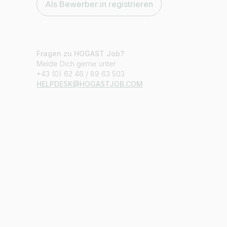
Als Bewerber:in registrieren
Fragen zu HOGAST Job?
Melde Dich gerne unter
+43 (0) 62 46 / 89 63 503
HELPDESK@HOGASTJOB.COM
Jobtitel
Ich suche nach …