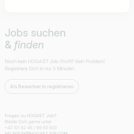
Jobtitel
Jobs suchen
Ich suche nach …
&
finden
Land / Bundesland
z.B. Österreich
Noch kein HOGAST Job-Profil? Kein Problem!
Registriere Dich in nur 3 Minuten.
Als Bewerber:in registrieren
Jobs finden
Fragen zu HOGAST Job?
Melde Dich gerne unter
+43 (0) 62 46 / 89 63 503
HELPDESK@HOGASTJOB.COM