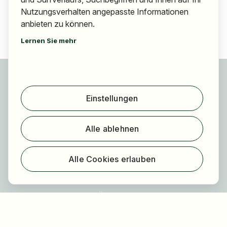
Nutzungsverhalten angepasste Informationen
anbieten zu können.
Lernen Sie mehr
Für Bewerber
Jobs finden
Einstellungen
Arbeitgeber finden
Registrierung
Alle ablehnen
Für Arbeitgeber
Über HOGAST Job
Alle Cookies erlauben
Registrierung
Über uns
FAQ
Blog