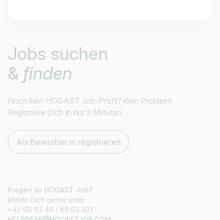
Jobtitel
Jobs suchen
Ich suche nach …
&
finden
Land / Bundesland
z.B. Österreich
Noch kein HOGAST Job-Profil? Kein Problem!
Registriere Dich in nur 3 Minuten.
Als Bewerber:in registrieren
Jobs finden
Fragen zu HOGAST Job?
Melde Dich gerne unter
+43 (0) 62 46 / 89 63 503
HELPDESK@HOGASTJOB.COM