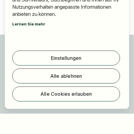
Nutzungsverhalten angepasste Informationen
anbieten zu können.
Lernen Sie mehr
Für Bewerber
Jobs finden
Einstellungen
Arbeitgeber finden
Registrierung
Alle ablehnen
Für Arbeitgeber
Über HOGAST Job
Alle Cookies erlauben
Registrierung
Über uns
FAQ
Blog