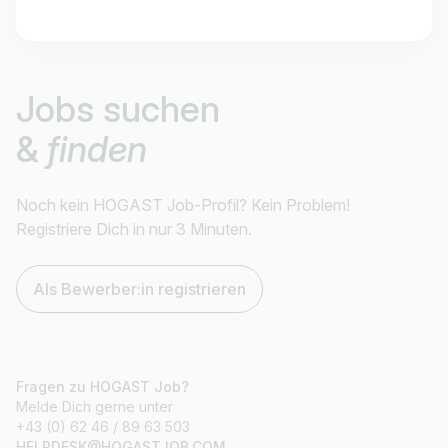
Jobtitel
Jobs suchen
Ich suche nach …
&
finden
Land / Bundesland
z.B. Österreich
Noch kein HOGAST Job-Profil? Kein Problem!
Registriere Dich in nur 3 Minuten.
Als Bewerber:in registrieren
Jobs finden
Fragen zu HOGAST Job?
Melde Dich gerne unter
+43 (0) 62 46 / 89 63 503
HELPDESK@HOGASTJOB.COM