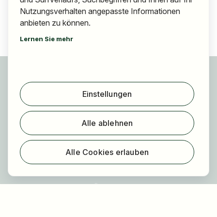
Nutzungsverhalten angepasste Informationen
anbieten zu können.
Lernen Sie mehr
Für Bewerber
Jobs finden
Einstellungen
Arbeitgeber finden
Registrierung
Alle ablehnen
Für Arbeitgeber
Über HOGAST Job
Alle Cookies erlauben
Registrierung
Über uns
FAQ
Blog