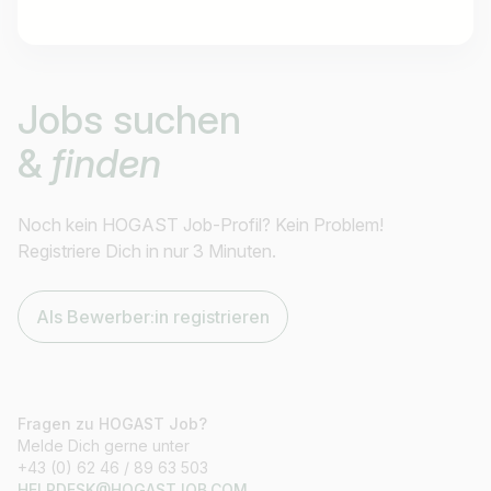
Jobtitel
Jobs suchen
Ich suche nach …
&
finden
Land / Bundesland
z.B. Österreich
Noch kein HOGAST Job-Profil? Kein Problem!
Registriere Dich in nur 3 Minuten.
Als Bewerber:in registrieren
Jobs finden
Fragen zu HOGAST Job?
Melde Dich gerne unter
+43 (0) 62 46 / 89 63 503
HELPDESK@HOGASTJOB.COM