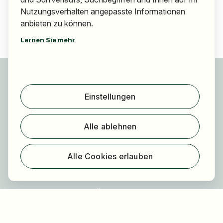
Nutzungsverhalten angepasste Informationen
anbieten zu können.
Lernen Sie mehr
Für Bewerber
Jobs finden
Einstellungen
Arbeitgeber finden
Registrierung
Alle ablehnen
Für Arbeitgeber
Über HOGAST Job
Alle Cookies erlauben
Registrierung
Über uns
FAQ
Blog