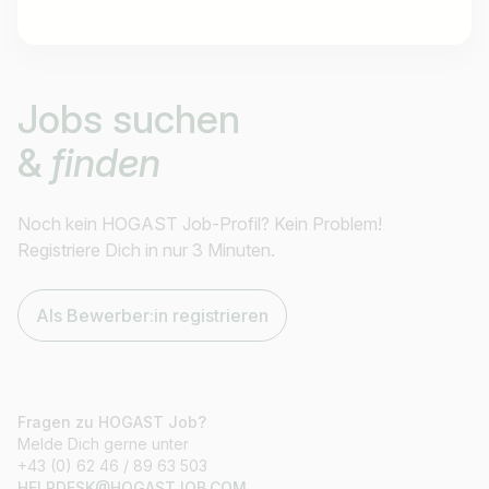
Jobtitel
Jobs suchen
Ich suche nach …
&
finden
Land / Bundesland
z.B. Österreich
Noch kein HOGAST Job-Profil? Kein Problem!
Registriere Dich in nur 3 Minuten.
Als Bewerber:in registrieren
Jobs finden
Fragen zu HOGAST Job?
Melde Dich gerne unter
+43 (0) 62 46 / 89 63 503
HELPDESK@HOGASTJOB.COM