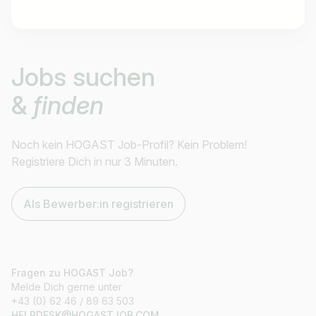
Jobtitel
Jobs suchen
Ich suche nach …
&
finden
Land / Bundesland
z.B. Österreich
Noch kein HOGAST Job-Profil? Kein Problem!
Registriere Dich in nur 3 Minuten.
Als Bewerber:in registrieren
Jobs finden
Fragen zu HOGAST Job?
Melde Dich gerne unter
+43 (0) 62 46 / 89 63 503
HELPDESK@HOGASTJOB.COM