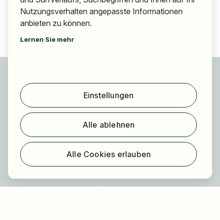
Nutzungsverhalten angepasste Informationen
anbieten zu können.
Lernen Sie mehr
Für Bewerber
Jobs finden
Einstellungen
Arbeitgeber finden
Registrierung
Alle ablehnen
Für Arbeitgeber
Über HOGAST Job
Alle Cookies erlauben
Registrierung
Über uns
FAQ
Blog