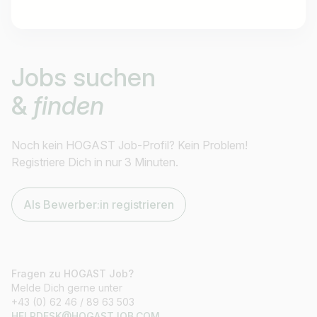
Jobtitel
Jobs suchen
Ich suche nach …
&
finden
Land / Bundesland
z.B. Österreich
Noch kein HOGAST Job-Profil? Kein Problem!
Registriere Dich in nur 3 Minuten.
Als Bewerber:in registrieren
Jobs finden
Fragen zu HOGAST Job?
Melde Dich gerne unter
+43 (0) 62 46 / 89 63 503
HELPDESK@HOGASTJOB.COM