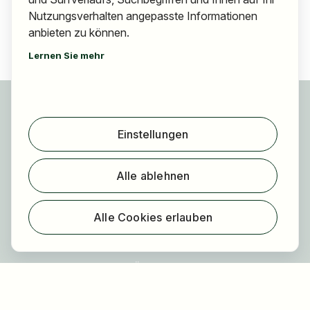
Nutzungsverhalten angepasste Informationen
anbieten zu können.
Lernen Sie mehr
Für Bewerber
Jobs finden
Einstellungen
Arbeitgeber finden
Registrierung
Alle ablehnen
Für Arbeitgeber
Über HOGAST Job
Alle Cookies erlauben
Registrierung
Über uns
FAQ
Blog