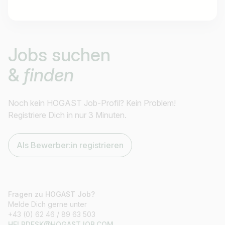
Jobtitel
Jobs suchen
Ich suche nach …
&
finden
Land / Bundesland
z.B. Österreich
Noch kein HOGAST Job-Profil? Kein Problem!
Registriere Dich in nur 3 Minuten.
Als Bewerber:in registrieren
Jobs finden
Fragen zu HOGAST Job?
Melde Dich gerne unter
+43 (0) 62 46 / 89 63 503
HELPDESK@HOGASTJOB.COM