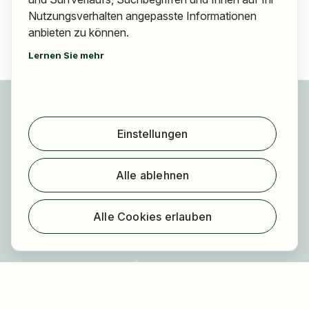
Nutzungsverhalten angepasste Informationen
anbieten zu können.
Lernen Sie mehr
Für Bewerber
Jobs finden
Einstellungen
Arbeitgeber finden
Registrierung
Alle ablehnen
Für Arbeitgeber
Über HOGAST Job
Alle Cookies erlauben
Registrierung
Über uns
FAQ
Blog