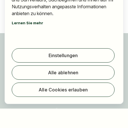
Nutzungsverhalten angepasste Informationen
anbieten zu können.
Lernen Sie mehr
Für Bewerber
Jobs finden
Einstellungen
Arbeitgeber finden
Registrierung
Alle ablehnen
Für Arbeitgeber
Über HOGAST Job
Alle Cookies erlauben
Registrierung
Über uns
FAQ
Blog