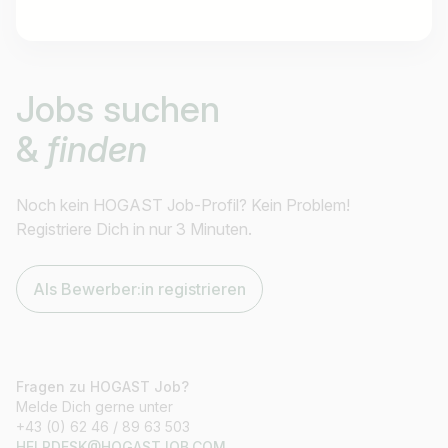
Jobtitel
Jobs suchen
Ich suche nach …
&
finden
Land / Bundesland
z.B. Österreich
Noch kein HOGAST Job-Profil? Kein Problem!
Registriere Dich in nur 3 Minuten.
Als Bewerber:in registrieren
Jobs finden
Fragen zu HOGAST Job?
Melde Dich gerne unter
+43 (0) 62 46 / 89 63 503
HELPDESK@HOGASTJOB.COM