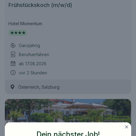
Frühstückskoch (m/w/d)
Hotel Momentum
Ganzjährig
Berufserfahren
ab 17.08.2026
vor 2 Stunden
,
Österreich
Salzburg
Dein nächster Job!