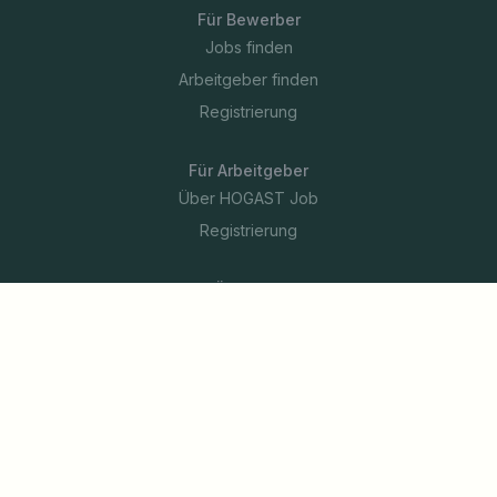
Für Bewerber
Jobs finden
Arbeitgeber finden
Registrierung
Für Arbeitgeber
Über HOGAST Job
Registrierung
Über uns
FAQ
Blog
Newsletter
Unsere Partner
Rechtliches