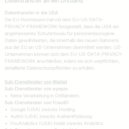
Datentransfer an ein Drittland
Land / Bundesland
z.B. Österreich
Datentransfer in die USA
Die EU-Kommission hat mit dem EU-US-DATA-
PRIVACY-FRAMEWORK festgestellt, dass die USA ein
angemessenes Schutzniveau für personenbezogene
Jobs finden
Daten gewährleisten, die innerhalb des neuen Rahmens
aus der EU an US-Unternehmen übermittelt werden. US-
Unternehmen können sich dem EU-US-DATA-PRIVACY-
FRAMEWORK anschließen, indem sie sich verpflichten,
detaillierte Datenschutzpflichten zu erfüllen.
Sub-Dienstleister von Mailjet
Sub-Dienstleister von eyepin:
Keine Verarbeitung in Drittländern.
Sub-Dienstleister von Fraud0:
Google (USA) zwecks Hosting
Auth0 (USA) zwecks Authentifizierung
FouAnalytics (USA) inside zwecks Analytics