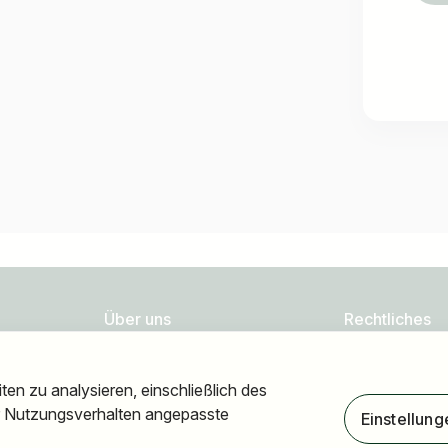
Über uns
Rechtliches
FAQ
Datenschutz
en zu analysieren, einschließlich des
Blog
Impressum
hr Nutzungsverhalten angepasste
Einstellung
Newsletter
Barrierefreiheit