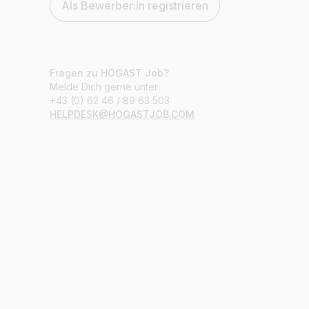
Als Bewerber:in registrieren
Fragen zu HOGAST Job?
Melde Dich gerne unter
+43 (0) 62 46 / 89 63 503
HELPDESK@HOGASTJOB.COM
Jobtitel
Ich suche nach …