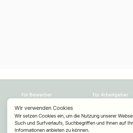
Für Bewerber
Für Arbeitgeber
Wir verwenden Cookies
Jobs finden
Über HOGAST Job
Wir setzen Cookies ein, um die Nutzung unserer Webseit
Arbeitgeber finden
Registrierung
Such und Surfverlaufs, Suchbegriffen und Ihnen auf I
Registrierung
Informationen anbieten zu können.