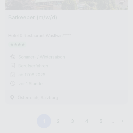
Barkeeper (m/w/d)
Hotel & Restaurant Wastlwirt****
Sommer- / Wintersaison
Berufserfahren
ab 17.08.2026
vor 1 Stunde
,
Österreich
Salzburg
1
2
3
4
5
...