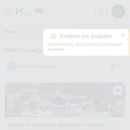
Filter
Neueste
Position not available
Unfortunately, this position is no longer
available
1296 Suchergebnisse
Filterlink kopieren
Facility & Congress Allrounder (m/w/d)