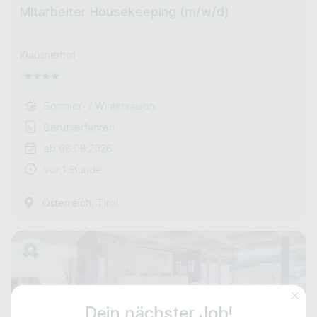
Mitarbeiter Housekeeping (m/w/d)
Klausnerhof
Sommer- / Wintersaison
Berufserfahren
ab 08.08.2026
vor 1 Stunde
,
Österreich
Tirol
Dein nächster Job!