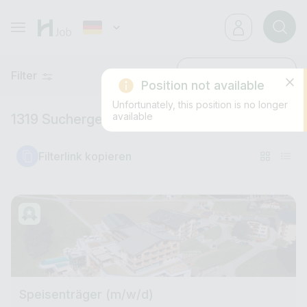
Filter
Neueste
Position not available
Unfortunately, this position is no longer
available
1319 Suchergebnisse
Filterlink kopieren
Speisenträger (m/w/d)