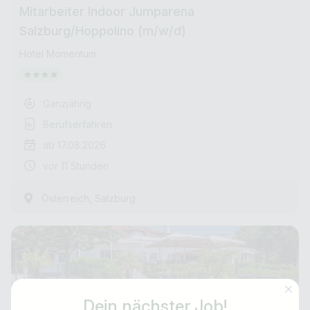
Mitarbeiter Indoor Jumparena
Salzburg/Hoppolino (m/w/d)
Hotel Momentum
Ganzjährig
Berufserfahren
ab 17.08.2026
vor 11 Stunden
,
Österreich
Salzburg
Dein nächster Job!