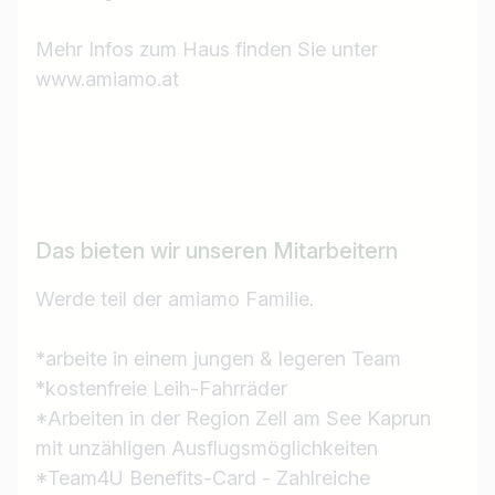
Mehr Infos zum Haus finden Sie unter
www.amiamo.at
Das bieten wir unseren Mitarbeitern
Jobtitel
Werde teil der amiamo Familie.
Ich suche nach …
*arbeite in einem jungen & legeren Team
Land / Bundesland
*kostenfreie Leih-Fahrräder
z.B. Österreich
*Arbeiten in der Region Zell am See Kaprun
mit unzähligen Ausflugsmöglichkeiten
*Team4U Benefits-Card - Zahlreiche