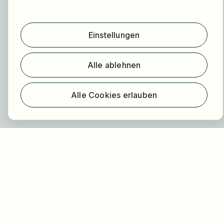
Über HOGAST Job
Registrierung
Einstellungen
Über uns
Alle ablehnen
FAQ
Blog
Newsletter
Alle Cookies erlauben
Unsere Partner
Rechtliches
Datenschutz
Impressum
Barrierefreiheit
Nutzungsbestimmungen
Allgemeine Geschäftsbedingungen
Cookie Einstellungen