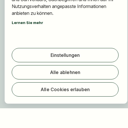
Jobs finden
Nutzungsverhalten angepasste Informationen
anbieten zu können.
Arbeitgeber finden
Registrierung
Lernen Sie mehr
Für Arbeitgeber
Über HOGAST Job
Registrierung
Einstellungen
Über uns
Alle ablehnen
FAQ
Blog
Alle Cookies erlauben
Newsletter
Unsere Partner
Rechtliches
Datenschutz