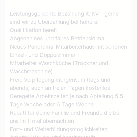
Leistungsgerechte Bezahlung lt. KV - gerne
sind wir zu Überzahlung bei höherer
Jobtitel
Qualifikation bereit
Ich suche nach …
Angenehmes und faires Betriebsklima
Neues Panorama-Mitarbeiterhaus mit schönen
Land / Bundesland
Einzel- und Doppelzimmer
z.B. Österreich
Mitarbeiter Waschküche (Trockner und
Waschmaschine)
Freie Verpflegung morgens, mittags und
abends, auch an freien Tagen kostenlos
Jobs finden
Geregelte Arbeitszeiten je nach Abteilung 5,5
Tage Woche oder 6 Tage Woche
Rabatt für deine Familie und Freunde die bei
uns im Hotel übernachten
Fort- und Weiterbildungsmöglichkeiten