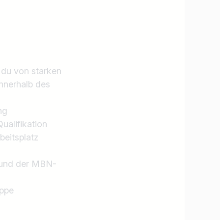
t du von starken
innerhalb des
ng
ualifikation
beitsplatz
s und der MBN-
uppe