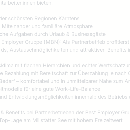
tarbeiter:innen bieten:
r der schönsten Regionen Kärntens
 Miteinander und familiäre Atmosphäre
che Aufgaben durch Urlaub & Businessgäste
t Employer Gruppe (MBN): Als Partnerbetrieb profitiers
ds, Austauschmöglichkeiten und attraktiven Benefits 
tsklima mit flachen Hierarchien und echter Wertschätzu
e Bezahlung mit Bereitschaft zur Überzahlung je nach Q
 Bedarf – komfortabel und in unmittelbarer Nähe zum Ar
zeitmodelle für eine gute Work-Life-Balance
 und Entwicklungsmöglichkeiten innerhalb des Betrieb
& Benefits bei Partnerbetrieben der Best Employer Gr
r Top-Lage am Millstätter See mit hohem Freizeitwert