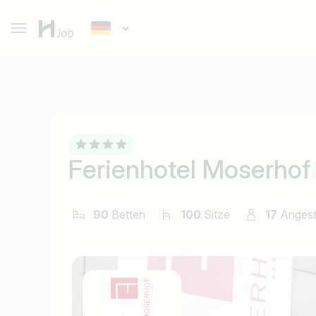
Ferienhotel Moserhof
90
Betten
100
Sitze
17
Angest