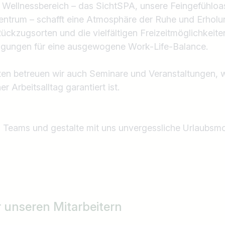
 Wellnessbereich – das SichtSPA, unsere Feingefühlo
ntrum – schafft eine Atmosphäre der Ruhe und Erholun
ückzugsorten und die vielfältigen Freizeitmöglichkeit
ingungen für eine ausgewogene Work-Life-Balance.
en betreuen wir auch Seminare und Veranstaltungen, 
 Arbeitsalltag garantiert ist.
s Teams und gestalte mit uns unvergessliche Urlaubsm
Land / Bundesland
z.B. Österreich
r unseren Mitarbeitern