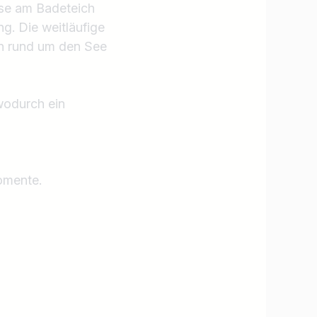
ase am Badeteich
g. Die weitläufige
en rund um den See
wodurch ein
omente.
Jobs finden