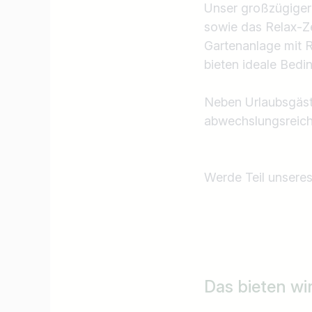
Unser großzügiger
sowie das Relax-Ze
Gartenanlage mit R
bieten ideale Bed
Neben Urlaubsgäst
abwechslungsreicher
Werde Teil unsere
Jobtitel
Ich suche nach …
Das bieten wi