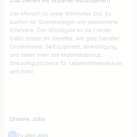
Das bieten wir unseren Mitarbeitern
Land / Bundesland
Der Mensch ist unser Wertvolles Gut. So
suchen wir Quereinsteiger und passionierte
z.B. Österreich
Erfahrene. Das Wichtigste ist die Freude.
Dafür stellen wir Benefits, wie gute Gehälter,
Einzelzimmer, SkiEquipment, Verköstigung,
Jobs finden
und vieles mehr wie Mobilitätsbonus,
Einkaufsgutscheine für Lebensmitteleinkäufe
und mehr.
Unsere Jobs
Zu allen Jobs