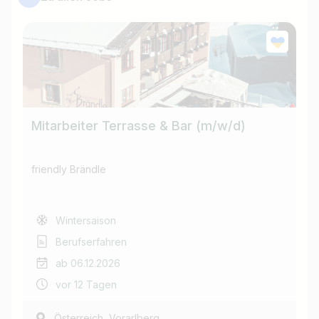
Mitarbeiter Terrasse & Bar (m/w/d)
Mi
(m
friendly Brändle
fri
Wintersaison
Berufserfahren
ab 06.12.2026
vor 12 Tagen
,
Österreich
Vorarlberg