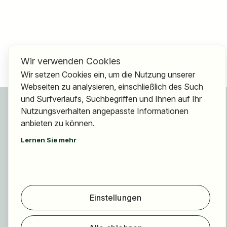
Wir verwenden Cookies
Wir setzen Cookies ein, um die Nutzung unserer
Webseiten zu analysieren, einschließlich des Such
und Surfverlaufs, Suchbegriffen und Ihnen auf Ihr
Für Bewerber
Nutzungsverhalten angepasste Informationen
Jobs finden
anbieten zu können.
Arbeitgeber finden
Lernen Sie mehr
Registrierung
Für Arbeitgeber
Über HOGAST Job
Einstellungen
Registrierung
Über uns