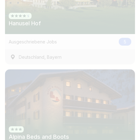
Hanusel Hof
Ausgeschriebene Jobs
5
,
Deutschland
Bayern
Jobtitel
Ich suche nach …
Alpina Beds and Boots
Land / Bundesland