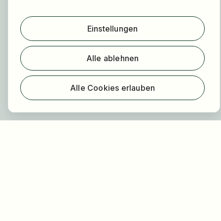
Über HOGAST Job
Registrierung
Einstellungen
Über uns
Alle ablehnen
FAQ
Blog
Newsletter
Alle Cookies erlauben
Unsere Partner
Rechtliches
Datenschutz
Impressum
Barrierefreiheit
Nutzungsbestimmungen
Allgemeine Geschäftsbedingungen
Cookie Einstellungen