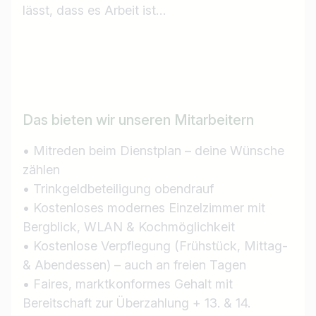
lässt, dass es Arbeit ist…
Das bieten wir unseren Mitarbeitern
• Mitreden beim Dienstplan – deine Wünsche
Jobtitel
zählen
Ich suche nach …
• Trinkgeldbeteiligung obendrauf
• Kostenloses modernes Einzelzimmer mit
Land / Bundesland
Bergblick, WLAN & Kochmöglichkeit
• Kostenlose Verpflegung (Frühstück, Mittag-
z.B. Österreich
& Abendessen) – auch an freien Tagen
• Faires, marktkonformes Gehalt mit
Bereitschaft zur Überzahlung + 13. & 14.
Jobs finden