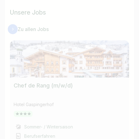
Unsere Jobs
Zu allen Jobs
Chef de Rang (m/w/d)
Re
(m
Hotel Gaspingerhof
Ho
Sommer- / Wintersaison
Berufserfahren