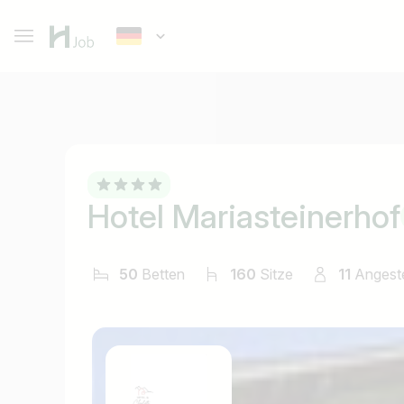
Hotel Mariasteinerhof
50
Betten
160
Sitze
11
Angeste