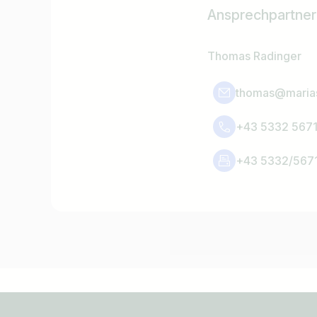
Ansprechpartner
Thomas Radinger
thomas@marias
+43 5332 567
+43 5332/567