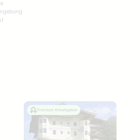
ma
umgebung
st
Premium Arbeitgeber