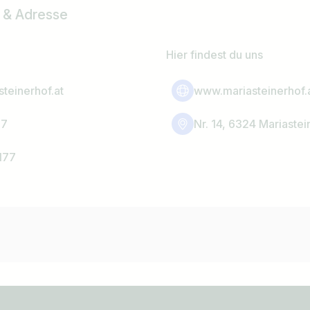
 & Adresse
Hier findest du uns
teinerhof.at
www.mariasteinerhof.
17
Nr. 14, 6324 Mariastei
177