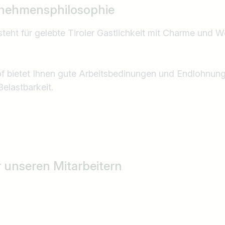
nehmensphilosophie
eht für gelebte Tiroler Gastlichkeit mit Charme und W
of bietet Ihnen gute Arbeitsbedinungen und Endlohnun
elastbarkeit.
r unseren Mitarbeitern
Land / Bundesland
z.B. Österreich