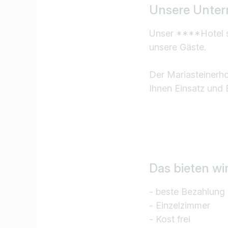
Unsere Unter
Unser ****Hotel st
unsere Gäste.
Der Mariasteinerh
Ihnen Einsatz und B
Das bieten wi
Jobtitel
Ich suche nach …
- beste Bezahlung
- Einzelzimmer
- Kost frei