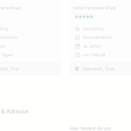
rama Royal
Hotel Panorama Royal
ährig
Ganzjährig
serfahren
Berufserfahren
ort
ab sofort
5 Tagen
vor 1 Monat
,
,
eich
Tirol
Österreich
Tirol
 & Adresse
Hier findest du uns