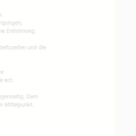
s.
ingungen,
he Entlohnung.
beitszeiten und die
se
e ect.
Jobs finden
egenseitig. Dem
n Mittelpunkt.