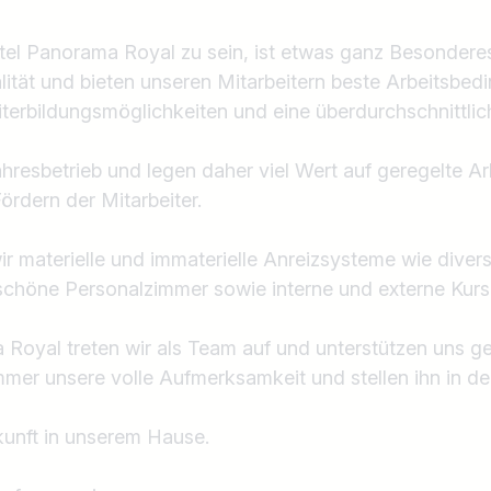
tel Panorama Royal zu sein, ist etwas ganz Besondere
lität und bieten unseren Mitarbeitern beste Arbeitsbed
erbildungsmöglichkeiten und eine überdurchschnittlic
ahresbetrieb und legen daher viel Wert auf geregelte Ar
rdern der Mitarbeiter.
wir materielle und immaterielle Anreizsysteme wie diver
Land / Bundesland
schöne Personalzimmer sowie interne und externe Kurs
z.B. Österreich
Royal treten wir als Team auf und unterstützen uns g
mer unsere volle Aufmerksamkeit und stellen ihn in de
kunft in unserem Hause.