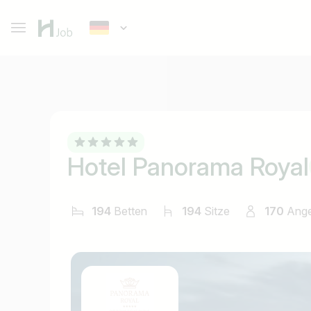
Hotel Panorama Royal
194
Betten
194
Sitze
170
Ange