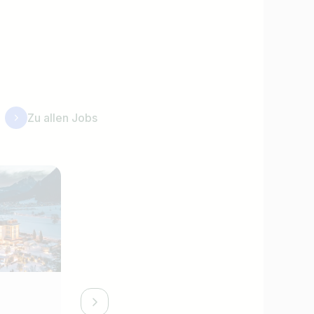
Zu allen Jobs
Premium Arbeitgeber
Frühstückskoch (m/w/d)