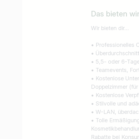
Das bieten wi
Wir bieten dir…
• Professionelles 
• Überdurchschnitt
• 5,5- oder 6-Tag
• Teamevents, For
• Kostenlose Unter
Doppelzimmer (für
• Kostenlose Verpf
• Stilvolle und ad
• W-LAN, überdach
• Tolle Ermäßigung
Kosmetikbehandlu
Rabatte bei Konsu