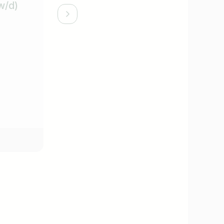
w/d)
Praktikant Service (m/w/d)
Hotel Römerhof
Wintersaison
Praktikum / Ferialjob
ab 26.12.2026
vor 1 Monat
,
Österreich
Salzburg