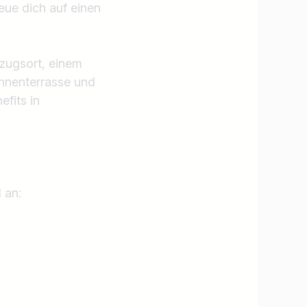
eue dich auf einen
zugsort, einem
nnenterrasse und
efits in
 an:
Jobs finden