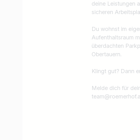
deine Leistungen 
sicheren Arbeitspla
Du wohnst im eige
Aufenthaltsraum m
überdachten Parkplä
Obertauern.
Klingt gut? Dann e
Melde dich für dei
Jobtitel
team@roemerhof.at.
Ich suche nach …