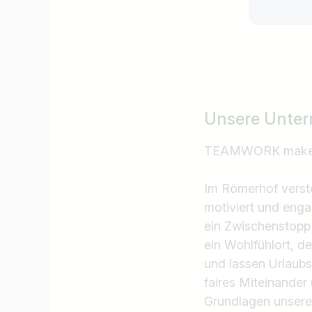
Unsere Unter
TEAMWORK makes
Im Römerhof verste
motiviert und engag
ein Zwischenstopp a
ein Wohlfühlort, de
und lassen Urlaub
faires Miteinander
Grundlagen unseres