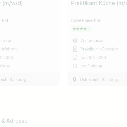
r (m/w/d)
Praktikant Küche (m/
rhof
Hotel Römerhof
rsaison
Wintersaison
serfahren
Praktikum / Ferialjob
11.2026
ab 26.12.2026
 Monat
vor 1 Monat
,
,
eich
Salzburg
Österreich
Salzburg
 & Adresse