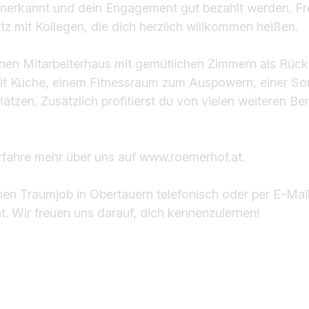
anerkannt und dein Engagement gut bezahlt werden. Fr
tz mit Kollegen, die dich herzlich willkommen heißen.
nen Mitarbeiterhaus mit gemütlichen Zimmern als Rück
it Küche, einem Fitnessraum zum Auspowern, einer So
tzen. Zusätzlich profitierst du von vielen weiteren Ben
rfahre mehr über uns auf www.roemerhof.at.
nen Traumjob in Obertauern telefonisch oder per E-Mail
Land / Bundesland
 Wir freuen uns darauf, dich kennenzulernen!
z.B. Österreich