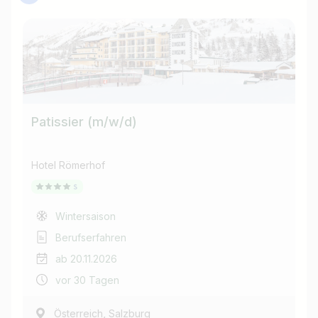
Patissier (m/w/d)
Pr
Hotel Römerhof
Ho
Wintersaison
Berufserfahren
ab 20.11.2026
vor 30 Tagen
,
Österreich
Salzburg