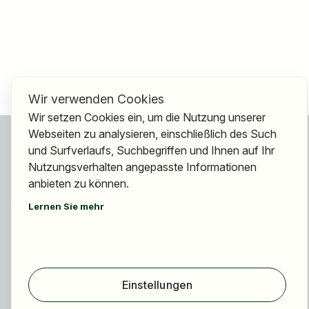
Wir verwenden Cookies
Wir setzen Cookies ein, um die Nutzung unserer
Webseiten zu analysieren, einschließlich des Such
Für Bewerber
und Surfverlaufs, Suchbegriffen und Ihnen auf Ihr
Jobs finden
Nutzungsverhalten angepasste Informationen
Arbeitgeber finden
anbieten zu können.
Registrierung
Lernen Sie mehr
Für Arbeitgeber
Über HOGAST Job
Registrierung
Einstellungen
Über uns