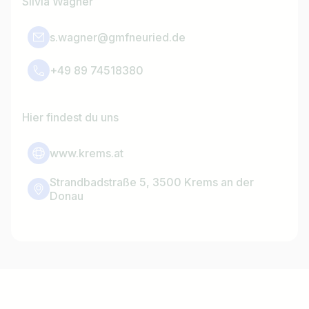
Silvia Wagner
Jobtitel
Ich suche nach …
s.wagner@gmfneuried.de
+49 89 74518380
Land / Bundesland
z.B. Österreich
Hier findest du uns
www.krems.at
Jobs finden
Strandbadstraße 5, 3500 Krems an der
Donau