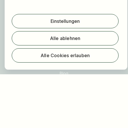
Arbeitgeber finden
Registrierung
Einstellungen
Für Arbeitgeber
Über HOGAST Job
Alle ablehnen
Registrierung
Alle Cookies erlauben
Über uns
FAQ
Blog
Newsletter
Unsere Partner
Rechtliches
Datenschutz
Impressum