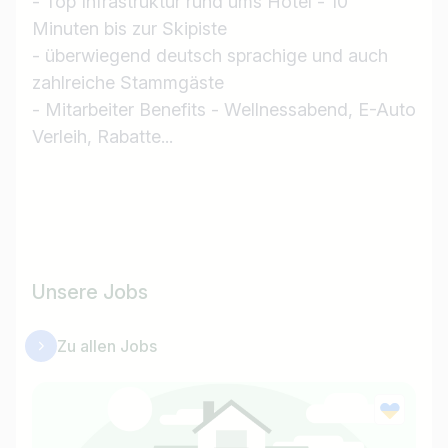
- Top Infrastruktur rund ums Hotel - 10
Minuten bis zur Skipiste
- überwiegend deutsch sprachige und auch
zahlreiche Stammgäste
- Mitarbeiter Benefits - Wellnessabend, E-Auto
Jobtitel
Verleih, Rabatte...
Ich suche nach …
Land / Bundesland
z.B. Österreich
Unsere Jobs
Jobs finden
Zu allen Jobs