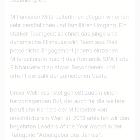
Mit unseren MitarbeiterInnen pflegen wir einen
sehr persönlichen und familiären Umgang. Ein
starker Teamgeist zeichnet das junge und
Jobtitel
dynamische Elixhauserwirt Team aus. Das
Ich suche nach …
persönliche Engagement jeder/s einzelnen
Mitarbeiters/in macht das Romantik SPA Hotel
Land / Bundesland
Elixhauserwirt zu etwas Besonderem und
z.B. Österreich
erhöht die Zahl der zufriedenen Gäste.
Unser Wellnesshotel genießt zudem einen
Jobs finden
hervorragenden Ruf, der auch für die weitere
berufliche Karriere der Mitarbeiter von
unschätzbarem Wert ist. 2013 erhielten wir den
begehrten Leaders of the Year Award in der
Kategorie "Arbeitgeber des Jahres".