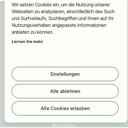
Wir setzen Cookies ein, um die Nutzung unserer
Für Bewerber
Webseiten zu analysieren, einschließlich des Such
Jobs finden
und Surfverlaufs, Suchbegriffen und Ihnen auf Ihr
Arbeitgeber finden
Nutzungsverhalten angepasste Informationen
anbieten zu können.
Registrierung
Lernen Sie mehr
Für Arbeitgeber
Über HOGAST Job
Registrierung
Einstellungen
Über uns
FAQ
Alle ablehnen
Blog
Newsletter
Alle Cookies erlauben
Unsere Partner
Rechtliches