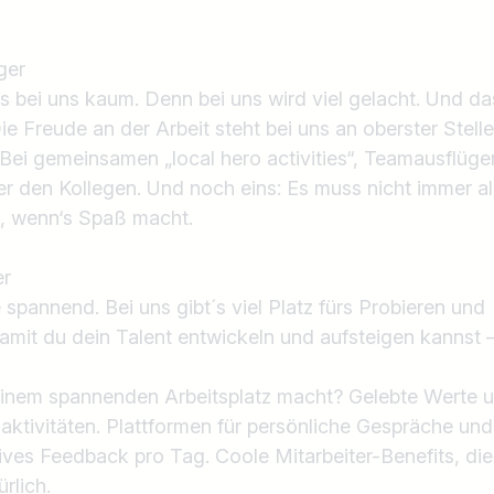
ger
 bei uns kaum. Denn bei uns wird viel gelacht. Und da
ie Freude an der Arbeit steht bei uns an oberster Stell
Bei gemeinsamen „local hero activities“, Teamausflüge
er den Kollegen. Und noch eins: Es muss nicht immer a
n, wenn‘s Spaß macht.
r
spannend. Bei uns gibt´s viel Platz fürs Probieren und
amit du dein Talent entwickeln und aufsteigen kannst 
Land / Bundesland
inem spannenden Arbeitsplatz macht? Gelebte Werte 
z.B. Österreich
tivitäten. Plattformen für persönliche Gespräche und
ives Feedback pro Tag. Coole Mitarbeiter-Benefits, die
rlich.