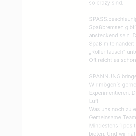
so crazy sind.
SPASS.beschleuni
Spaßbremsen gibt´s
ansteckend sein. D
Spaß miteinander: 
„Rollentausch“ unt
Oft reicht es scho
SPANNUNG.bringe
Wir mögen´s gerne 
Experimentieren. D
Luft.
Jobtitel
Was uns noch zu e
Ich suche nach …
Gemeinsame Teamak
Mindestens 1 posit
bieten. Und wir natü