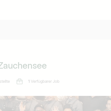
 Zauchensee
tellte
1
Verfügbarer Job