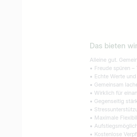
Das bieten wi
Alleine gut. Gemei
• Freude spüren –
• Echte Werte und
• Gemeinsam lach
• Wirklich für ein
• Gegenseitig stär
• Stressunterstüt
• Maximale Flexibi
• Aufstiegsmöglich
• Kostenlose Verp