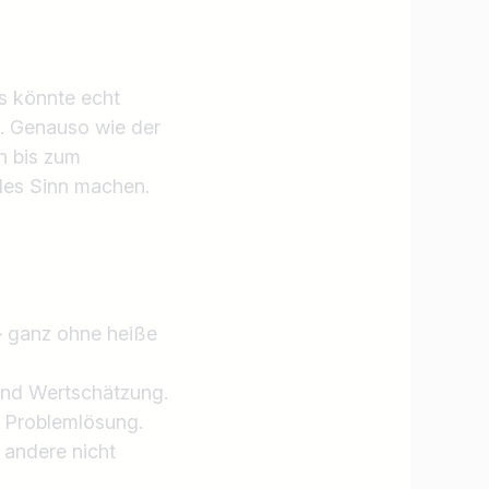
s könnte echt
e. Genauso wie der
n bis zum
lles Sinn machen.
– ganz ohne heiße
Jobs finden
und Wertschätzung.
 Problemlösung.
 andere nicht