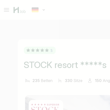
STOCK resort *****s
235
Betten
330
Sitze
150
Ange