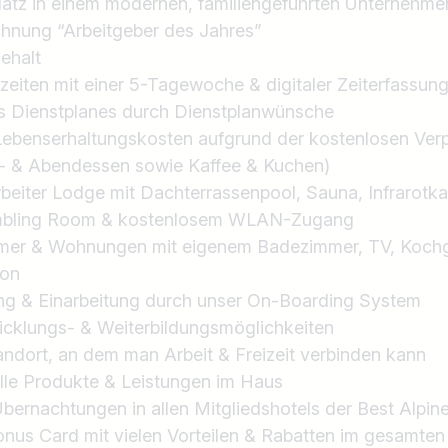
latz in einem modernen, familiengeführten Unternehme
chnung “Arbeitgeber des Jahres”
ehalt
zeiten mit einer 5-Tagewoche & digitaler Zeiterfassun
s Dienstplanes durch Dienstplanwünsche
Lebenserhaltungskosten aufgrund der kostenlosen Ver
g- & Abendessen sowie Kaffee & Kuchen)
rbeiter Lodge mit Dachterrassenpool, Sauna, Infrarotka
ambling Room & kostenlosem WLAN-Zugang
er & Wohnungen mit eigenem Badezimmer, TV, Kochg
kon
ung & Einarbeitung durch unser On-Boarding System
icklungs- & Weiterbildungsmöglichkeiten
tandort, an dem man Arbeit & Freizeit verbinden kann
lle Produkte & Leistungen im Haus
ernachtungen in allen Mitgliedshotels der Best Alpin
 Card mit vielen Vorteilen & Rabatten im gesamten Zi