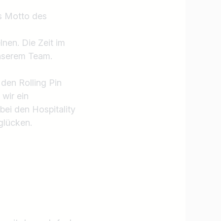
Jobs finden
as Motto des
nen. Die Zeit im
unserem Team.
 den Rolling Pin
 wir ein
bei den Hospitality
glücken.