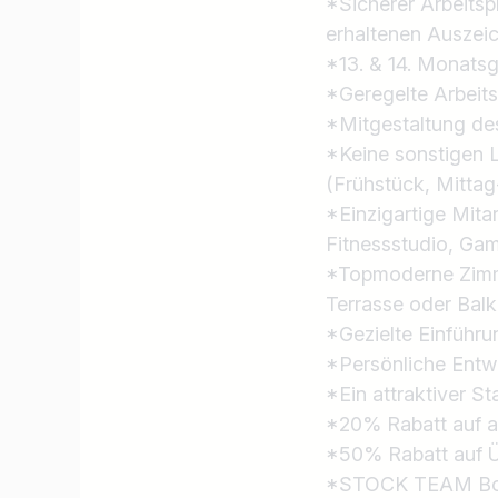
*Sicherer Arbeitsp
erhaltenen Auszei
*13. & 14. Monatsg
*Geregelte Arbeits
*Mitgestaltung de
*Keine sonstigen 
(Frühstück, Mitta
*Einzigartige Mita
Fitnessstudio, G
*Topmoderne Zimm
Terrasse oder Bal
*Gezielte Einführ
*Persönliche Entw
*Ein attraktiver S
*20% Rabatt auf a
*50% Rabatt auf Üb
*STOCK TEAM Bonus