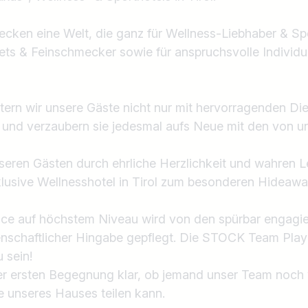
cken eine Welt, die ganz für Wellness-Liebhaber & Spor
ets & Feinschmecker sowie für anspruchsvolle Individu
rn wir unsere Gäste nicht nur mit hervorragenden Die
 und verzaubern sie jedesmal aufs Neue mit den von u
seren Gästen durch ehrliche Herzlichkeit und wahren 
lusive Wellnesshotel in Tirol zum besonderen Hideawa
ce auf höchstem Niveau wird von den spürbar engagier
enschaftlicher Hingabe gepflegt. Die STOCK Team Player
 sein!
der ersten Begegnung klar, ob jemand unser Team noch
e unseres Hauses teilen kann.
Land / Bundesland