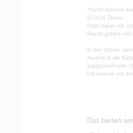
Ich suche nach …
"Hotel-Karriere ma
STOCK Teams.
Dazu bauen wir auf
Resort gehört voll
In den letzten Jah
Awards in der Kate
ausgezeichneter Ti
HR Awards mit dem 
Das bieten wi