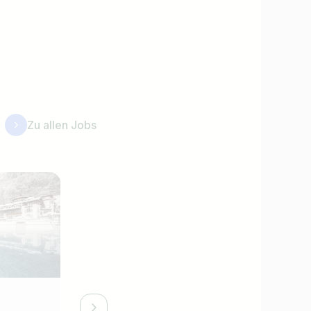
Zu allen Jobs
Systemadministrator (m/w/d)