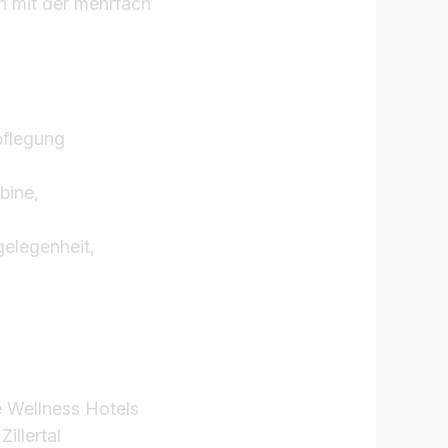
n mit der mehrfach
g
pflegung
bine,
elegenheit,
e Wellness Hotels
llertal