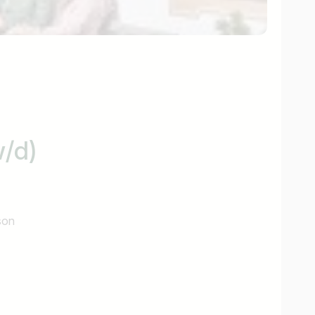
w/d)
son