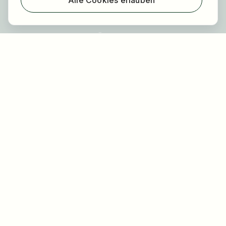
Alle Cookies erlauben
Registrierung
Über uns
FAQ
Blog
Newsletter
Unsere Partner
Rechtliches
Datenschutz
Impressum
Barrierefreiheit
Nutzungsbestimmungen
Allgemeine Geschäftsbedingungen
Cookie Einstellungen