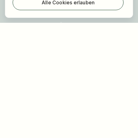
Alle Cookies erlauben
Registrierung
Über uns
FAQ
Blog
Newsletter
Unsere Partner
Rechtliches
Datenschutz
Impressum
Barrierefreiheit
Nutzungsbestimmungen
Allgemeine Geschäftsbedingungen
Cookie Einstellungen