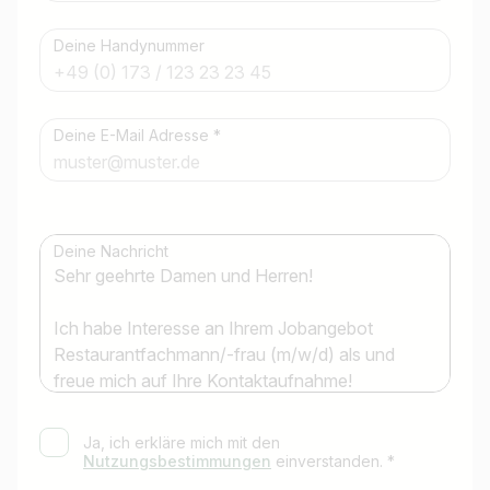
Deine Handynummer
Deine E-Mail Adresse *
Jobtitel
Ich suche nach …
Deine Nachricht
Land / Bundesland
z.B. Österreich
Jobs finden
Ja, ich erkläre mich mit den
Nutzungsbestimmungen
einverstanden. *