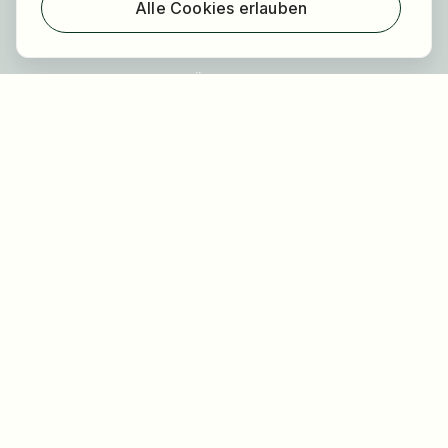
Alle Cookies erlauben
Registrierung
Über uns
FAQ
Blog
Newsletter
Unsere Partner
Rechtliches
Datenschutz
Impressum
Barrierefreiheit
Nutzungsbestimmungen
Allgemeine Geschäftsbedingungen
Cookie Einstellungen