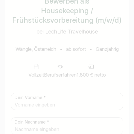
Bewerben als
Housekeeping /
Frühstücksvorbereitung (m/w/d)
bei LechLife Travelhouse
Wängle, Österreich
•
ab sofort
•
Ganzjährig
Vollzeit
Berufserfahren
1.800 € netto
Dein Vorname *
Dein Nachname *