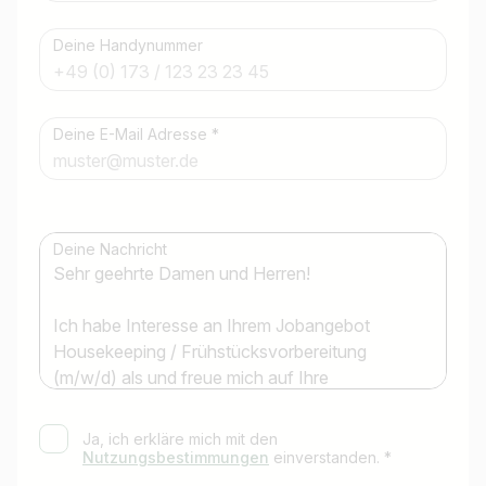
Deine Handynummer
Deine E-Mail Adresse *
Jobtitel
Ich suche nach …
Deine Nachricht
Land / Bundesland
z.B. Österreich
Jobs finden
Ja, ich erkläre mich mit den
Nutzungsbestimmungen
einverstanden. *