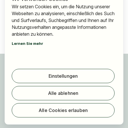
Wir setzen Cookies ein, um die Nutzung unserer
Webseiten zu analysieren, einschließlich des Such
und Surfverlaufs, Suchbegriffen und Ihnen auf Ihr
Nutzungsverhalten angepasste Informationen
anbieten zu können.
Lernen Sie mehr
Für Bewerber
Jobs finden
Einstellungen
Arbeitgeber finden
Registrierung
Alle ablehnen
Für Arbeitgeber
Über HOGAST Job
Alle Cookies erlauben
Registrierung