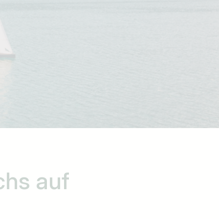
ichs
auf