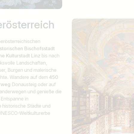
z.B. Österreich
rösterreich
oberösterreichischen
istorischen Bischofsstadt
e Kulturstadt Linz
bis nach
cksvolle Landschaften,
sser, Burgen und malerische
ichte. Wandere auf dem
450
rweg
Donausteig oder auf
anderwegen und genieße die
 Entspanne in
 historische Städte und
 UNESCO-Weltkulturerbe