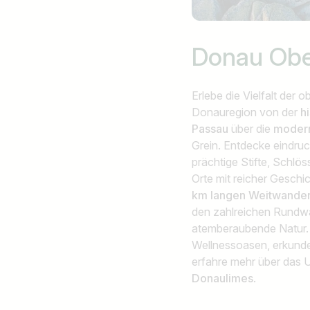
Ich suche nach …
Donau Obe
Erlebe die Vielfalt der 
Donauregion von der
h
Passau
über die
modern
Grein. Entdecke eindru
prächtige Stifte, Schlö
Orte mit reicher Gesch
km langen Weitwande
den zahlreichen Rundw
atemberaubende Natur.
Wellnessoasen, erkunde
erfahre mehr über das
Donaulimes
.