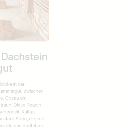
 Dachstein
gut
licke in der
zkammergut, zwischen
ee, Gosau am
rtraun. Diese Region
rschönheit,
Kultur,
asklare Seen
, die von
enieße das Radfahren