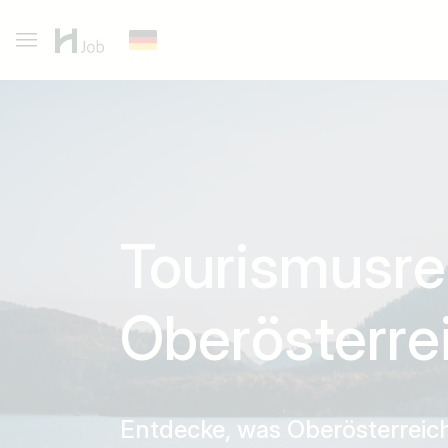
Tourismusr
Oberösterre
Entdecke, was Oberösterreich 