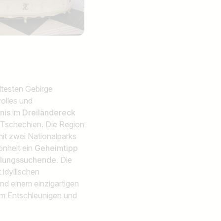
ltesten Gebirge
volles und
bnis
im
Dreiländereck
 Tschechien. Die Region
 mit zwei Nationalparks
önheit ein
Geheimtipp
olungssuchende
. Die
idyllischen
nd einem einzigartigen
m Entschleunigen und