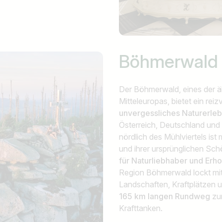
Böhmerwald
Der Böhmerwald, eines der ä
Mitteleuropas, bietet ein reiz
unvergessliches Naturerle
Österreich, Deutschland und
nördlich des Mühlviertels ist
und ihrer ursprünglichen Sch
für
Naturliebhaber und Erh
Region Böhmerwald lockt mit 
Landschaften, Kraftplätzen u
165 km langen Rundweg
zu
Krafttanken.
Land / Bundesland