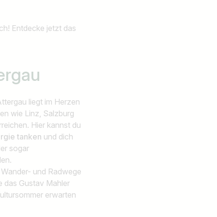
ich! Entdecke jetzt das
ergau
ttergau liegt im Herzen
ten wie Linz, Salzburg
reichen. Hier kannst du
rgie tanken
und dich
der sogar
len.
, Wander- und Radwege
wie das Gustav Mahler
 Kultursommer erwarten