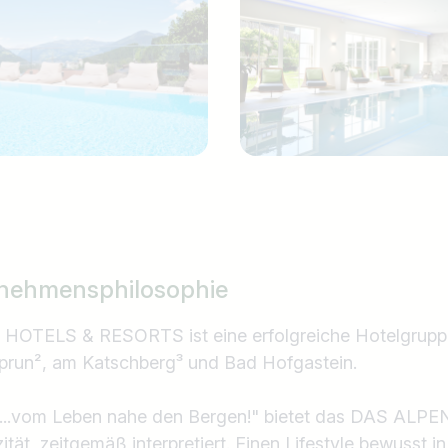
nehmensphilosophie
TELS & RESORTS ist eine erfolgreiche Hotelgruppe 
aprun², am Katschberg³ und Bad Hofgastein.
"...vom Leben nahe den Bergen!" bietet das DAS AL
ität, zeitgemäß interpretiert. Einen Lifestyle bewusst in