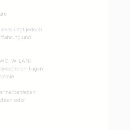
äre
ieses liegt jedoch
Erfahrung und
e, WC, W-LAN)
dienstfreien Tagen
ademie
artnerbetrieben
chten oder