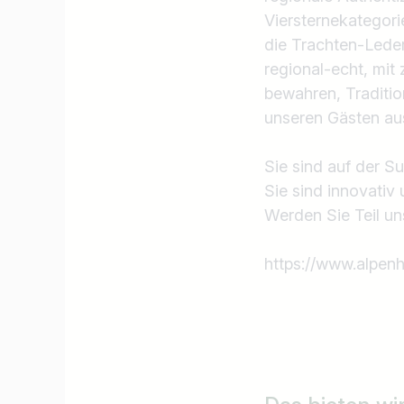
Viersternekategor
die Trachten-Leder
regional-echt, mit
bewahren, Traditio
unseren Gästen aus
Sie sind auf der 
Sie sind innovativ 
​Werden Sie Teil
https://www.alpenh
Jobtitel
Ich suche nach …