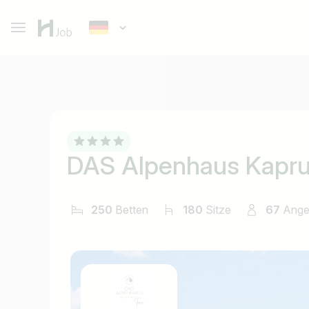
DAS Alpenhaus Kapr
250
Betten
180
Sitze
67
Anges