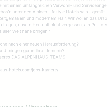
ie mit einem umfangreichen Verwöhn- und Serviceangeb
hos´n unter den Alpinen Lifestyle Hotels sein - gemütl
 zeitgemäßem und modernem Flair. Wir wollen das Ursp
n tragen, unsere Herkunft nicht vergessen, am Puls der
 aller Welt nahe bringen."
Suche nach einer neuen Herausforderung?
und bringen gerne Ihre Ideen ein?
 unseres DAS ALPENHAUS-TEAMS!
aus-hotels.com/jobs-karriere/
Land / Bundesland
z.B. Österreich