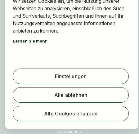
Wir setzen Cookies ein, um die Nutzung unserer
Jobs finden
Webseiten zu analysieren, einschließlich des Such
Arbeitgeber finden
und Surfverlaufs, Suchbegriffen und Ihnen auf Ihr
Nutzungsverhalten angepasste Informationen
Registrierung
anbieten zu können.
Für Arbeitgeber
Lernen Sie mehr
Über HOGAST Job
Registrierung
Über uns
Einstellungen
FAQ
Blog
Alle ablehnen
Newsletter
Unsere Partner
Alle Cookies erlauben
Rechtliches
Datenschutz