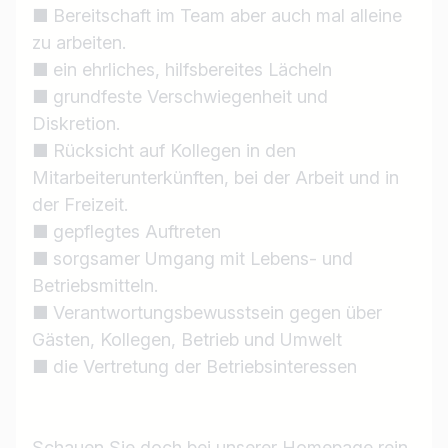
■ Bereitschaft im Team aber auch mal alleine
zu arbeiten.
■ ein ehrliches, hilfsbereites Lächeln
■ grundfeste Verschwiegenheit und
Jobtitel
Diskretion.
Ich suche nach …
■ Rücksicht auf Kollegen in den
Mitarbeiterunterkünften, bei der Arbeit und in
Land / Bundesland
der Freizeit.
z.B. Österreich
■ gepflegtes Auftreten
■ sorgsamer Umgang mit Lebens- und
Betriebsmitteln.
■ Verantwortungsbewusstsein gegen über
Jobs finden
Gästen, Kollegen, Betrieb und Umwelt
■ die Vertretung der Betriebsinteressen
Schauen Sie doch bei unserer Homepage rein.