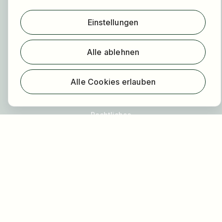
Registrierung
Einstellungen
Über uns
FAQ
Alle ablehnen
Blog
Newsletter
Alle Cookies erlauben
Unsere Partner
Rechtliches
Datenschutz
Impressum
Barrierefreiheit
Nutzungsbestimmungen
Allgemeine Geschäftsbedingungen
Cookie Einstellungen