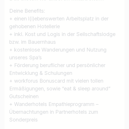
Jobtitel
Ich suche nach …
Deine Benefits:
+ einen l(i)ebenswerten Arbeitsplatz in der
Land / Bundesland
gehobenen Hotellerie
+ inkl. Kost und Logis in der Seilschaftslodge
z.B. Österreich
bzw. im Bauernhaus
+ kostenlose Wanderungen und Nutzung
unseres Spa’s
Jobs finden
+ Förderung beruflicher und persönlicher
Entwicklung & Schulungen
+ workforus Bonuscard mit vielen tollen
Ermäßigungen, sowie “eat & sleep around”
Gutscheinen
+ Wanderhotels Empathieprogramm –
Übernachtungen in Partnerhotels zum
Sonderpreis