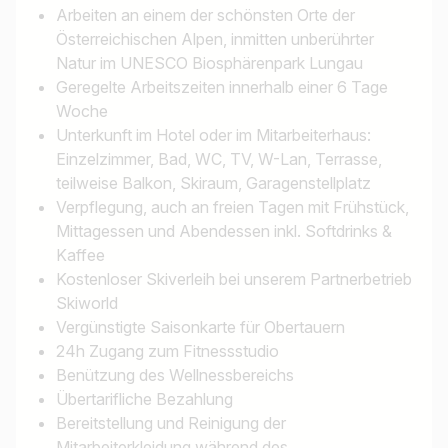
Arbeiten an einem der schönsten Orte der
Österreichischen Alpen, inmitten unberührter
Natur im UNESCO Biosphärenpark Lungau
Geregelte Arbeitszeiten innerhalb einer 6 Tage
Woche
Unterkunft im Hotel oder im Mitarbeiterhaus:
Einzelzimmer, Bad, WC, TV, W-Lan, Terrasse,
teilweise Balkon, Skiraum, Garagenstellplatz
Verpflegung, auch an freien Tagen mit Frühstück,
Mittagessen und Abendessen inkl. Softdrinks &
Jobtitel
Kaffee
Kostenloser Skiverleih bei unserem Partnerbetrieb
Ich suche nach …
Skiworld
Vergünstigte Saisonkarte für Obertauern
Land / Bundesland
24h Zugang zum Fitnessstudio
Benützung des Wellnessbereichs
z.B. Österreich
Übertarifliche Bezahlung
Bereitstellung und Reinigung der
Mitarbeiterkleidung während des