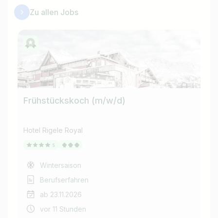
Zu allen Jobs
Frühstückskoch (m/w/d)
Ch
Hotel Rigele Royal
Hot
Wintersaison
Berufserfahren
ab 23.11.2026
vor 11 Stunden