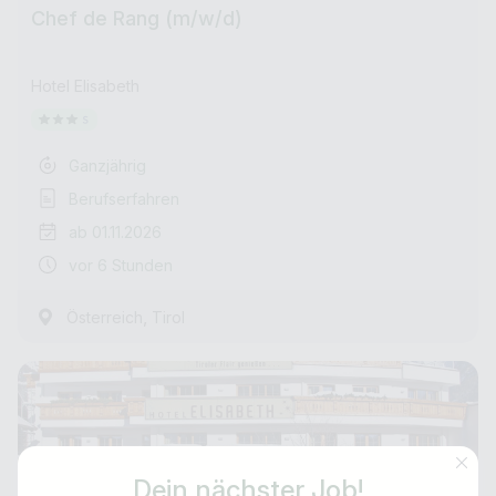
Chef de Rang (m/w/d)
Hotel Elisabeth
Ganzjährig
Berufserfahren
ab 01.11.2026
vor 6 Stunden
,
Österreich
Tirol
Dein nächster Job!