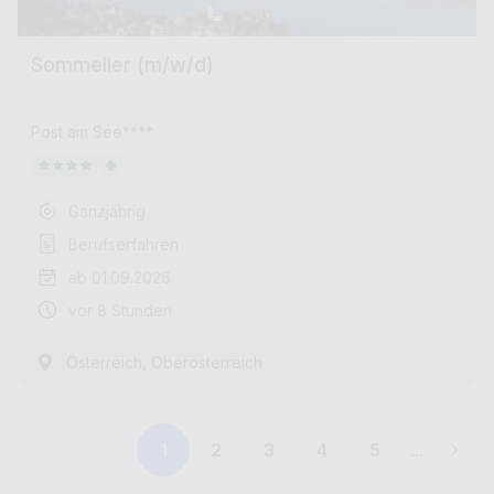
Sommelier (m/w/d)
Post am See****
Ganzjährig
Berufserfahren
ab 01.09.2026
vor 8 Stunden
,
Österreich
Oberösterreich
1
2
3
4
5
...