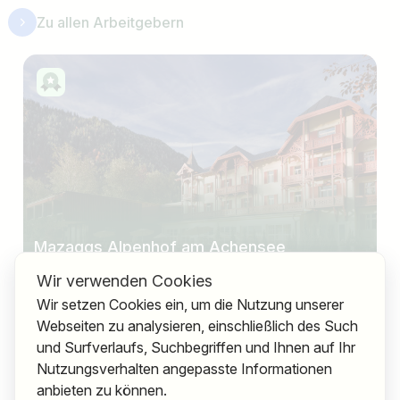
Zu allen Arbeitgebern
Mazaggs Alpenhof am Achensee
Wir verwenden Cookies
Ausgeschriebene Jobs
9
Wir setzen Cookies ein, um die Nutzung unserer
Webseiten zu analysieren, einschließlich des Such
,
Österreich
Tirol
und Surfverlaufs, Suchbegriffen und Ihnen auf Ihr
Nutzungsverhalten angepasste Informationen
anbieten zu können.